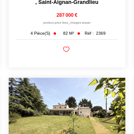
,
Saint-Aignan-Grandlieu
287 000 €
product.price.fees_charges.teaser
82
M²
Réf :
2369
4
Pièce(s)