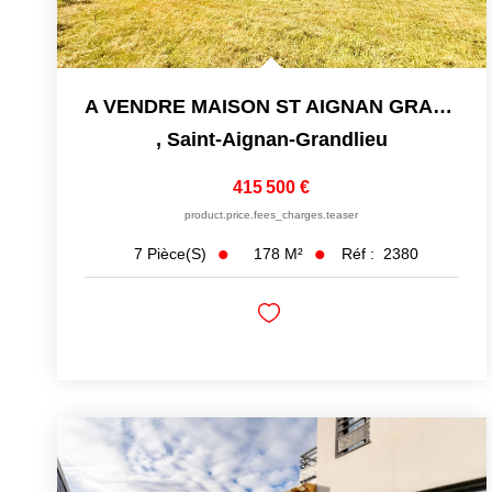
A VENDRE MAISON ST AIGNAN GRAND LIEU - 178m2 - 7 PIECES 5 CH
,
Saint-Aignan-Grandlieu
415 500 €
product.price.fees_charges.teaser
178
M²
Réf :
2380
7
Pièce(s)