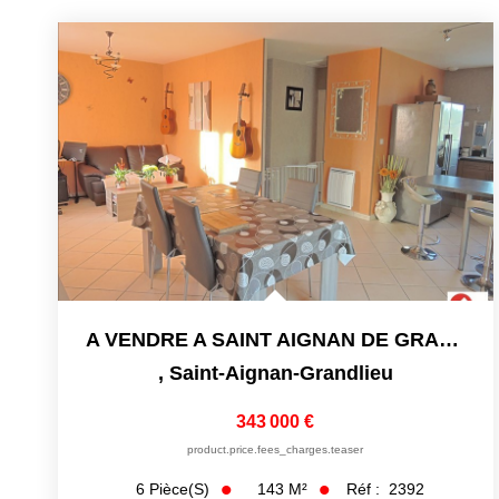
A VENDRE A SAINT AIGNAN DE GRAND LIEU - JOLIE MAISON DE 143.
,
Saint-Aignan-Grandlieu
343 000 €
product.price.fees_charges.teaser
143
M²
Réf :
2392
6
Pièce(s)