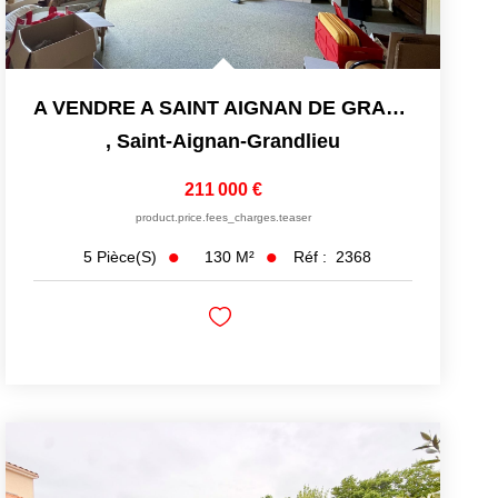
A VENDRE A SAINT AIGNAN DE GRAND LIEU MAISON DE 122 M2 - 5 P
,
Saint-Aignan-Grandlieu
211 000 €
product.price.fees_charges.teaser
130
M²
Réf :
2368
5
Pièce(s)