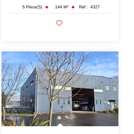
144
M²
Réf :
4327
5
Pièce(s)