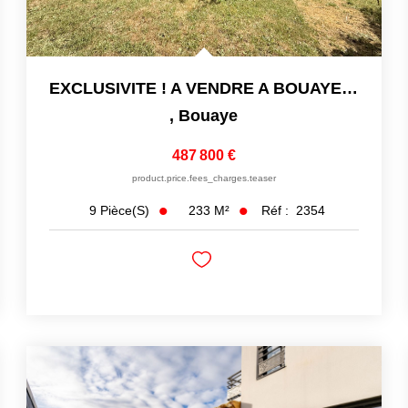
EXCLUSIVITE ! A VENDRE A BOUAYE MAISON FAMILIALE DE 232 M2 -
,
Bouaye
487 800 €
product.price.fees_charges.teaser
233
M²
Réf :
2354
9
Pièce(s)