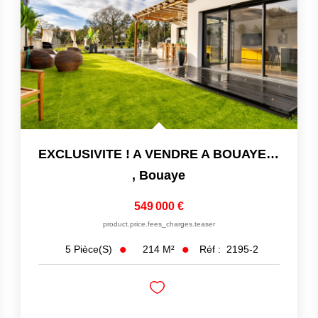
EXCLUSIVITE ! A VENDRE A BOUAYE JOLIE MAISON DE 2020 DE 214
,
Bouaye
549 000 €
product.price.fees_charges.teaser
214
M²
Réf :
2195-2
5
Pièce(s)