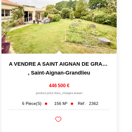
A VENDRE A SAINT AIGNAN DE GRAND LIEU JOLIE MAISON FAMILIALE
,
Saint-Aignan-Grandlieu
446 500 €
product.price.fees_charges.teaser
156
M²
Réf :
2362
6
Pièce(s)