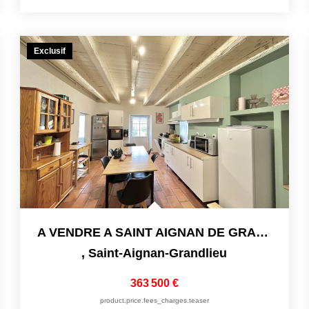
Exclusif
A VENDRE A SAINT AIGNAN DE GRAND LIEU LOCATIFS COMPRENANT 2
,
Saint-Aignan-Grandlieu
363 500 €
product.price.fees_charges.teaser