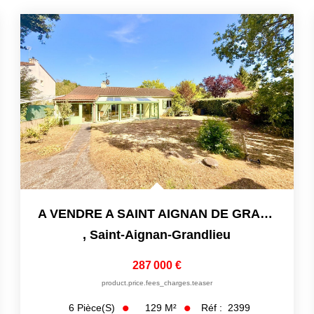
A VENDRE A SAINT AIGNAN DE GRAND LIEU MAISON DE 130M2 - 3 CH
,
Saint-Aignan-Grandlieu
287 000 €
product.price.fees_charges.teaser
129
M²
Réf :
2399
6
Pièce(s)