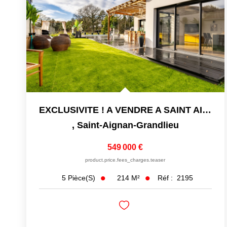
EXCLUSIVITE ! A VENDRE A SAINT AIGNAN DE GRAND LIEU JOLIE MA
,
Saint-Aignan-Grandlieu
549 000 €
product.price.fees_charges.teaser
214
M²
Réf :
2195
5
Pièce(s)