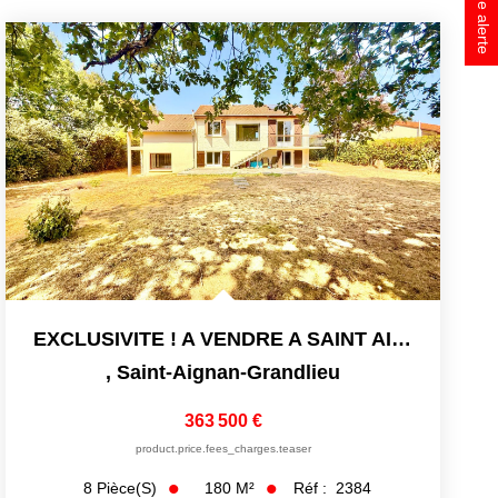
EXCLUSIVITE ! A VENDRE A SAINT AIGNAN DE GRAND LIEU JOLIE MA
,
Saint-Aignan-Grandlieu
363 500 €
product.price.fees_charges.teaser
180
M²
Réf :
2384
8
Pièce(s)