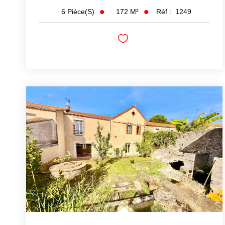
172
M²
Réf :
1249
6
Pièce(s)