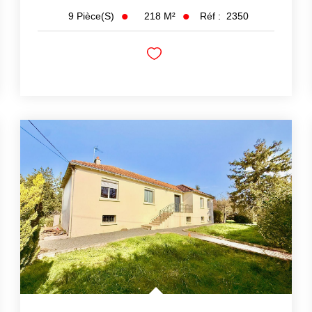
218
M²
Réf :
2350
9
Pièce(s)