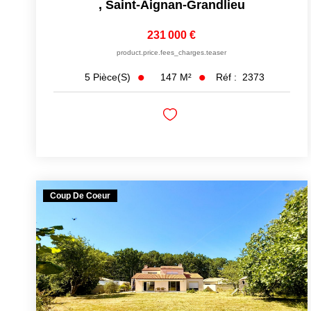
,
Saint-Aignan-Grandlieu
231 000 €
product.price.fees_charges.teaser
147
M²
Réf :
2373
5
Pièce(s)
Coup De Coeur