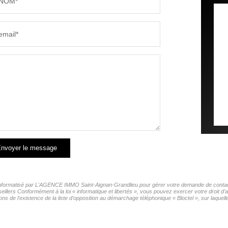
NOM*
email*
nvoyer le message
r informatisé par L'AGENCE IMMO Saint-Aignan-Grandlieu pour gérer votre demande de contact. 
seillers Conformément à la loi « informatique et libertés », vous pouvez exercer votre droit
l'existence de la liste d'opposition au démarchage téléphonique « Bloctel », sur laquelle