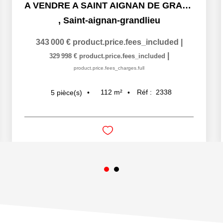
A VENDRE A SAINT AIGNAN DE GRAND LIEU - MAISON DE 111 M2 - 5
,
Saint-aignan-grandlieu
343 000 €
product.price.fees_included
|
|
329 998 €
product.price.fees_included
product.price.fees_charges.full
112
m²
Réf :
2338
5
pièce(s)