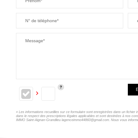
Prénom*
N° de téléphone*
Message*
E
« Les informations recueillies sur ce formulaire sont enregistrées dans un fichie
dans le respect des prescriptions légales applicables et sont destinées à nos con
IMMO Saint-Aignan-Grandlieu lagenceimmo44860@gmail.com. Nous vous informons de 