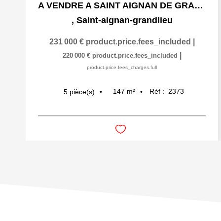
A VENDRE A SAINT AIGNAN DE GRAND LIEU MAISON DE 147 M2
,
Saint-aignan-grandlieu
231 000 €
product.price.fees_included
|
|
220 000 €
product.price.fees_included
product.price.fees_charges.full
147
m²
Réf :
2373
5
pièce(s)