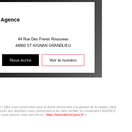
Agence
44 Rue Des Freres Rousseau
44860
ST AIGNAN GRANDLIEU
Nous écrire
Voir le numéro
Elles sont conservées pour la durée nécessaire à la gestion de la relation client
 d'accès aux données vous concernant et les faire rectifier en contactant L'AGENCE
 vous pouvez vous inscrire ici :
https://www.bloctel.gouv.fr/
»