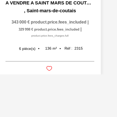
A VENDRE A SAINT MARS DE COUTAIS MAISON FAMILIALE DE 135 M2,
,
Saint-mars-de-coutais
343 000 €
product.price.fees_included
|
|
329 998 €
product.price.fees_included
product.price.fees_charges.full
136
m²
Réf :
2315
6
pièce(s)