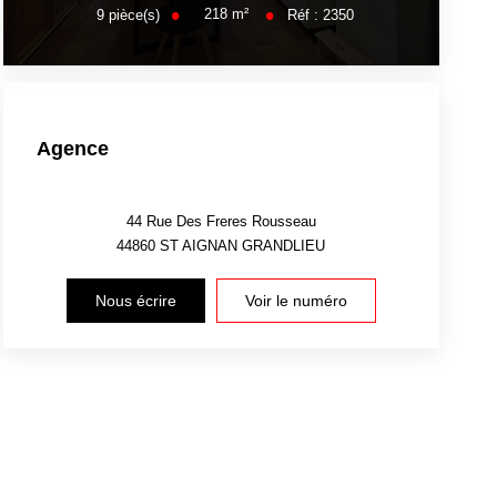
218
m²
9
pièce(s)
Réf :
2350
Agence
44 Rue Des Freres Rousseau
44860
ST AIGNAN GRANDLIEU
Nous écrire
Voir le numéro