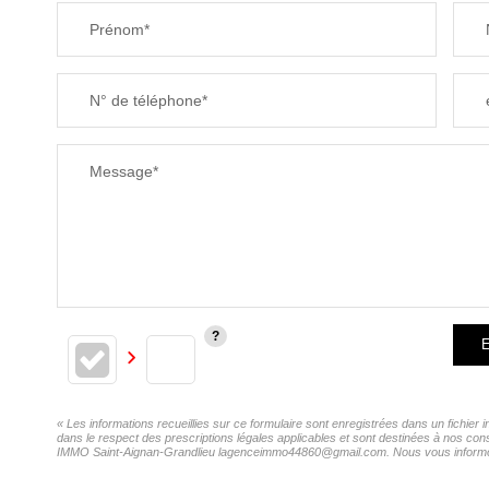
Prénom*
N° de téléphone*
Message*
E
« Les informations recueillies sur ce formulaire sont enregistrées dans un fichie
dans le respect des prescriptions légales applicables et sont destinées à nos con
IMMO Saint-Aignan-Grandlieu lagenceimmo44860@gmail.com. Nous vous informons de 