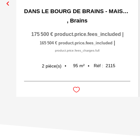
DANS LE BOURG DE BRAINS - MAISON DE 95 M2 AVEC JARDIN - A
,
Brains
175 500 €
product.price.fees_included
|
|
165 504 €
product.price.fees_included
product.price.fees_charges.full
95
m²
Réf :
2115
2
pièce(s)