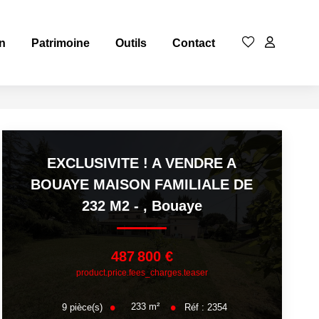
n
Patrimoine
Outils
Contact
EXCLUSIVITE ! A VENDRE A
BOUAYE MAISON FAMILIALE DE
232 M2 -
,
Bouaye
487 800 €
product.price.fees_charges.teaser
233
m²
9
pièce(s)
Réf :
2354