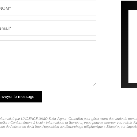
NOM*
email*
nvoyer le message
r informatisé par L'AGENCE IMMO Saint-Aignan-Grandlieu pour gérer votre demande de contact. 
seillers Conformément à la loi « informatique et libertés », vous pouvez exercer votre droit
l'existence de la liste d'opposition au démarchage téléphonique « Bloctel », sur laquelle