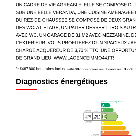
UN CADRE DE VIE AGREABLE. ELLE SE COMPOSE D'
SUR UNE BELLE VERANDA, UNE CUISINE AMENAGEE E
DU REZ-DE-CHAUSSEE SE COMPOSE DE DEUX GRAND
DES WC. A L'ETAGE, UN PALIER DESSERT TROIS AU
AVEC WC. UN GARAGE DE 31 M2 AVEC MEZZANINE, D
L'EXTERIEUR, VOUS PROFITEREZ D'UN SPACIEUX J
CHARGE ACQUEREUR DE 3,79 % TTC. UNE OPPORTUN
DE GRAND LIEU. WWW.LAGENCEIMMO44.FR
** €487 800
honoraires inclus
|
|
€469 987
hors honoraires
Honoraires : 3.79% T
Diagnostics énergétiques