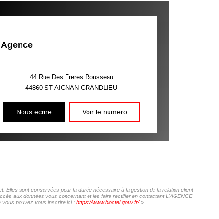
Agence
44 Rue Des Freres Rousseau
44860
ST AIGNAN GRANDLIEU
Nous écrire
Voir le numéro
Elles sont conservées pour la durée nécessaire à la gestion de la relation client
 d'accès aux données vous concernant et les faire rectifier en contactant L'AGENCE
 vous pouvez vous inscrire ici :
https://www.bloctel.gouv.fr/
»