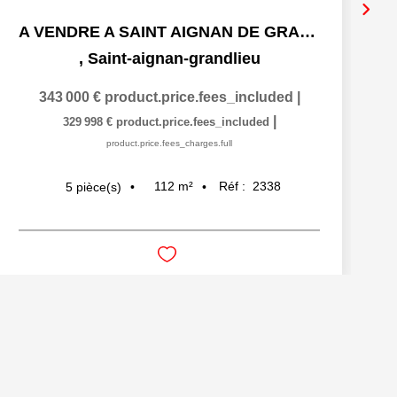
A VENDRE A SAINT AIGNAN DE GRAND LIEU - MAISON DE 111 M2 - 5
,
Saint-aignan-grandlieu
343 000 €
product.price.fees_included
|
|
329 998 €
product.price.fees_included
product.price.fees_charges.full
112
m²
Réf :
2338
5
pièce(s)