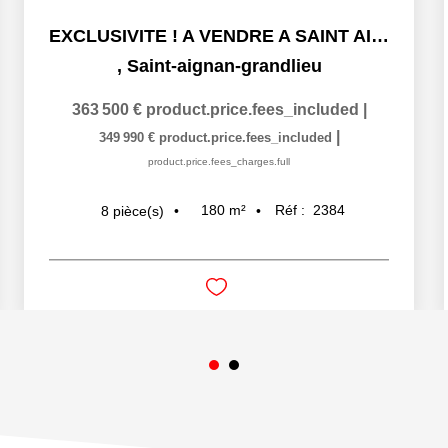
EXCLUSIVITE ! A VENDRE A SAINT AIGNAN DE GRAND LIEU JOLIE MA
,
Saint-aignan-grandlieu
363 500 €
product.price.fees_included
|
|
349 990 €
product.price.fees_included
product.price.fees_charges.full
180
m²
Réf :
2384
8
pièce(s)