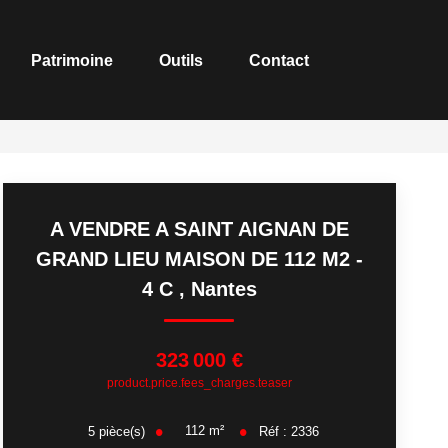
Patrimoine
Outils
Contact
A VENDRE A SAINT AIGNAN DE
GRAND LIEU MAISON DE 112 M2 -
4 C
,
Nantes
323 000 €
product.price.fees_charges.teaser
112
m²
5
pièce(s)
Réf :
2336