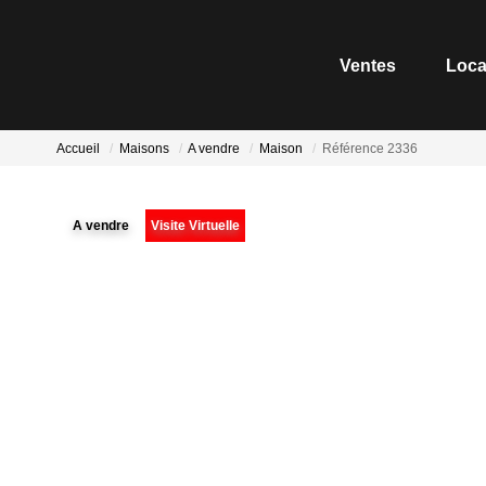
Ventes
Loca
Accueil
Maisons
A vendre
Maison
Référence 2336
A vendre
Visite Virtuelle