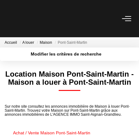
VENTES
Accueil
A louer
Maison
Pont-Saint-Martin
LOCATIONS
Modifier les critères de recherche
Localisation
Type de transaction
Surface min
IMMO PRO
Location Maison Pont-Saint-Martin -
Type de bien
Maison a louer à Pont-Saint-Martin
Plus de critères
Budget max
NOTRE AGENCE
Créer une alerte
ESTIMATION
Sur notre site consultez les annonces immobilière de Maison à louer Pont-
Saint-Martin. Trouvez votre Maison sur Pont-Saint-Martin grâce aux
annonces immobilières de L'AGENCE IMMO Saint-Aignan-Grandlieu.
PATRIMOINE
Achat / Vente Maison Pont-Saint-Martin