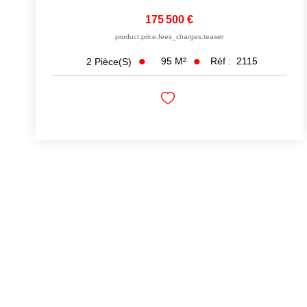
175 500 €
product.price.fees_charges.teaser
95
M²
Réf :
2115
2
Pièce(s)